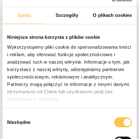
Krok 1: Uzupełnij dane podstawowe
Zgoda
Szczegóły
O plikach cookies
Wpisz imię, nazwisko, adres e-mail pracownika i numer
telefonu. System wygeneruje dla niego pierwsze hasło –
Niniejsza strona korzysta z plików cookie
pamiętaj, aby skopiować je i przekazać mu w
bezpieczny sposób
.
Wykorzystujemy pliki cookie do spersonalizowania treści
i reklam, aby oferować funkcje społecznościowe i
analizować ruch w naszej witrynie. Informacje o tym, jak
korzystasz z naszej witryny, udostępniamy partnerom
społecznościowym, reklamowym i analitycznym.
Krok 2: Zdefiniuj rolę i uprawnienia (Co użytkownik
Partnerzy mogą połączyć te informacje z innymi danymi
może robić?)
otrzymanymi od Ciebie lub uzyskanymi podczas
korzystania z ich usług.
Wybierz jedną z predefiniowanych ról:
Administrator:
Pełny dostęp do wszystkiego. Rola dla
Wybór
zaufanych menedżerów.
Niezbędne
zgody
Właściciel:
Dedykowany dostęp dla właścicieli