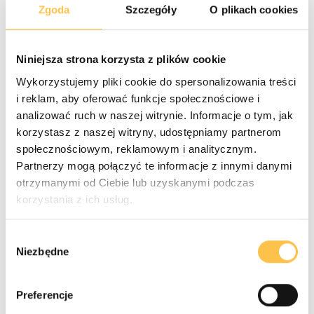
schematów kolorystycznych
Zgoda
Szczegóły
O plikach cookies
Wszystkie opcje znajdziesz w panelu administracyjnym
w sekcji:
Niniejsza strona korzysta z plików cookie
Booking Engine > Schematy kolorystyczne i logo
Wykorzystujemy pliki cookie do spersonalizowania treści
i reklam, aby oferować funkcje społecznościowe i
analizować ruch w naszej witrynie. Informacje o tym, jak
Krok 2: Przeglądaj i wybierz idealny
korzystasz z naszej witryny, udostępniamy partnerom
schemat
społecznościowym, reklamowym i analitycznym.
Partnerzy mogą połączyć te informacje z innymi danymi
otrzymanymi od Ciebie lub uzyskanymi podczas
Na stronie zobaczysz listę dostępnych, profesjonalnie
korzystania z ich usług.
przygotowanych schematów kolorystycznych.
Podgląd:
Aby zobaczyć, jak dany schemat będzie
Wybór
wyglądał w praktyce (np. na stronie lub w
Niezbędne
zgody
wiadomości e-mail), kliknij przycisk
"Podgląd"
pod
jego nazwą.
Preferencje
Wybór:
Gdy znajdziesz schemat, który Ci się