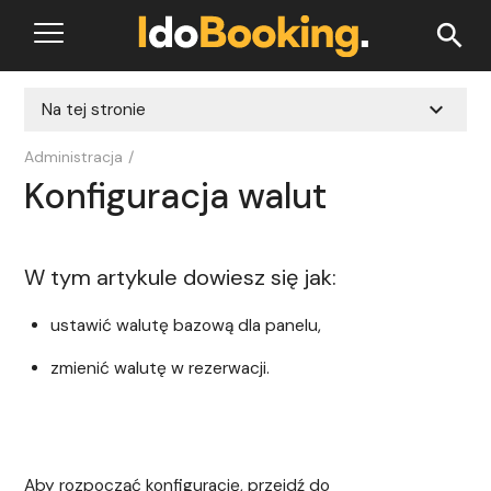
search
expand_more
Na tej stronie
Administracja
/
Konfiguracja walut
W tym artykule dowiesz się jak:
ustawić walutę bazową dla panelu,
zmienić walutę w rezerwacji.
Aby rozpocząć konfigurację, przejdź do