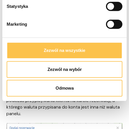
Statystyka
Marketing
Jak automatycznie przypisać
Zezwól na wszystkie
walutę do rezerwacji
składanych w panelu?
Zezwól na wybór
Wszystkie
rezerwacje panelowe są automatycznie
składane w walucie bazowej panelu
. Komunikat z
Odmowa
zapytaniem o przewalutowanie rezerwacji wyświetli się
podczas przypisywania klienta na karcie rezerwacji, u
którego waluta przypisana do konta jest inna niż waluta
panelu.