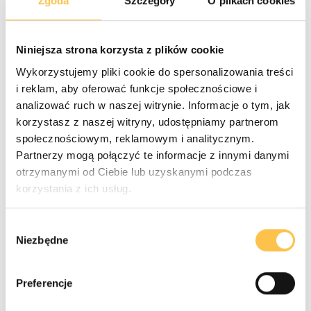
Zgoda
Szczegóły
O plikach cookies
zintegrowanych w ramach narzędzia Channel Managera.
Operacja
zmiany waluty rezerwacji
możliwa jest do
Niniejsza strona korzysta z plików cookie
momentu dodania i przyjęcia pierwszej wpłaty do
Wykorzystujemy pliki cookie do spersonalizowania treści
rezerwacji.
i reklam, aby oferować funkcje społecznościowe i
Kurs, po jakim następuje przewalutowanie, jest
analizować ruch w naszej witrynie. Informacje o tym, jak
pobierany z tabeli kursów, z jednoczesną możliwością
korzystasz z naszej witryny, udostępniamy partnerom
manualnej modyfikacji.
społecznościowym, reklamowym i analitycznym.
Partnerzy mogą połączyć te informacje z innymi danymi
otrzymanymi od Ciebie lub uzyskanymi podczas
korzystania z ich usług.
Wybór
Niezbędne
zgody
Preferencje