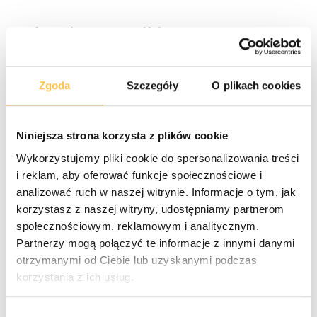
Edytuj znaczniki META
Po aktywacji języka angielskiego możesz wprowadzić
zmiany w znacznikach META:
Zgoda
Szczegóły
O plikach cookies
Przejdź do
Strona WWW > Konfiguracja strony
WWW
.
Niniejsza strona korzysta z plików cookie
Wykorzystujemy pliki cookie do spersonalizowania treści
W górnej części strony znajdziesz przełącznik wyboru
i reklam, aby oferować funkcje społecznościowe i
języka. Przełącz na język angielski.
analizować ruch w naszej witrynie. Informacje o tym, jak
Przewiń stronę na dół, gdzie znajdziesz sekcję
korzystasz z naszej witryny, udostępniamy partnerom
"Ustawienia znaczników META"
społecznościowym, reklamowym i analitycznym.
Partnerzy mogą połączyć te informacje z innymi danymi
otrzymanymi od Ciebie lub uzyskanymi podczas
korzystania z ich usług.
Wybór