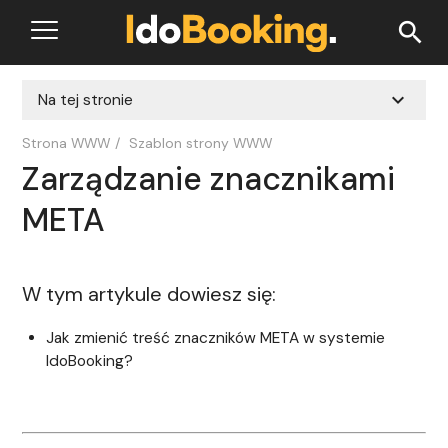
search
expand_more
Na tej stronie
Strona WWW
/
Szablon strony WWW
Zarządzanie znacznikami
META
W tym artykule dowiesz się:
Jak zmienić treść znaczników META w systemie
IdoBooking?