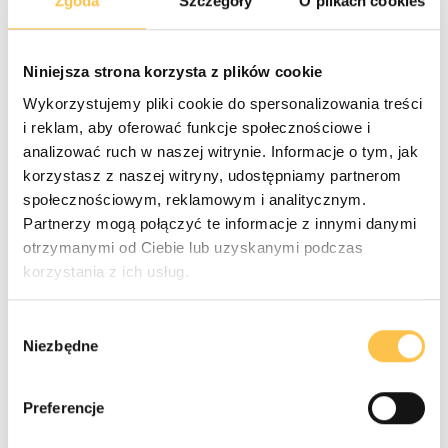
Zgoda
Szczegóły
O plikach cookies
System automatycznie ustawia zalecane reguły.
Zalecane dla większości użytkowników.
Niniejsza strona korzysta z plików cookie
Własna:
Wykorzystujemy pliki cookie do spersonalizowania treści
Możesz samodzielnie edytować zawartość pliku
robots.txt (pole tekstowe pojawi się po wybraniu
i reklam, aby oferować funkcje społecznościowe i
tej opcji).
analizować ruch w naszej witrynie. Informacje o tym, jak
Uwaga:
Wprowadzaj zmiany tylko, jeśli wiesz, co
korzystasz z naszej witryny, udostępniamy partnerom
robisz, aby nie zablokować przypadkowo
społecznościowym, reklamowym i analitycznym.
indeksowania strony!
Partnerzy mogą połączyć te informacje z innymi danymi
otrzymanymi od Ciebie lub uzyskanymi podczas
Jak wybrać wersję?
korzystania z ich usług.
Zaznacz odpowiednią opcję (domyślna lub własna).
Wybór
Niezbędne
zgody
Preferencje
Znaczniki Meta