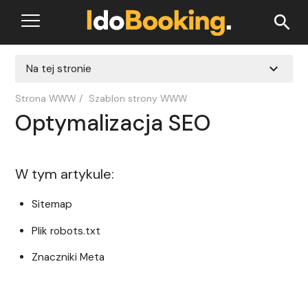
search
expand_more
Na tej stronie
Strona WWW
/
Szablon strony WWW
Optymalizacja SEO
W tym artykule:
Sitemap
Plik robots.txt
Znaczniki Meta