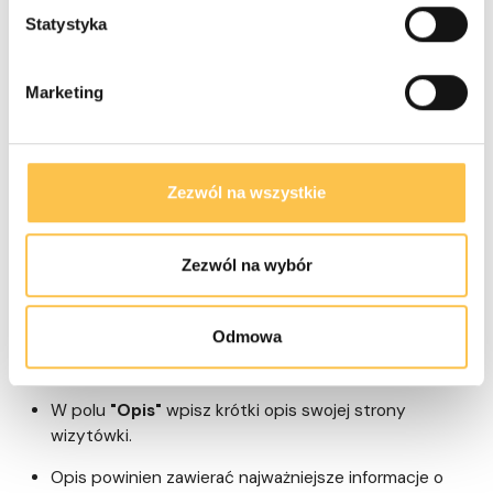
Statystyka
Możliwość wpisania znaczników meta znajdziesz w
Strona www > Podstrony > Edycja > Ustawienia
znaczników META
Marketing
Tytuł
W polu oznaczonym jako
"Tytuł"
wpisz tytuł swojej
Zezwól na wszystkie
strony/podstrony
Tytuł powinien być krótki, zwięzły i opisywać, czego
Zezwól na wybór
dotyczy strona
Zalecana długość: do 60 znaków.
Odmowa
Opis
W polu
"Opis"
wpisz krótki opis swojej strony
wizytówki.
Opis powinien zawierać najważniejsze informacje o