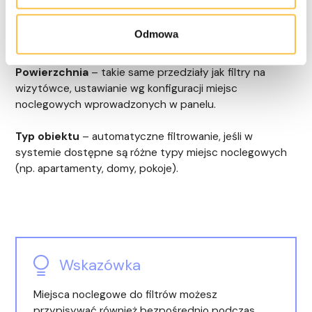
miejsc noclegowych, filtry są z założenia obok siebie,
więc zmieniając ich kolejność przesuwamy całą
Odmowa
kategorię.
Powierzchnia
– takie same przedziały jak filtry na
wizytówce, ustawianie wg konfiguracji miejsc
noclegowych wprowadzonych w panelu.
Typ obiektu
– automatyczne filtrowanie, jeśli w
systemie dostępne są różne typy miejsc noclegowych
(np. apartamenty, domy, pokoje).
Wskazówka
Miejsca noclegowe do filtrów możesz
przypisywać również bezpośrednio podczas