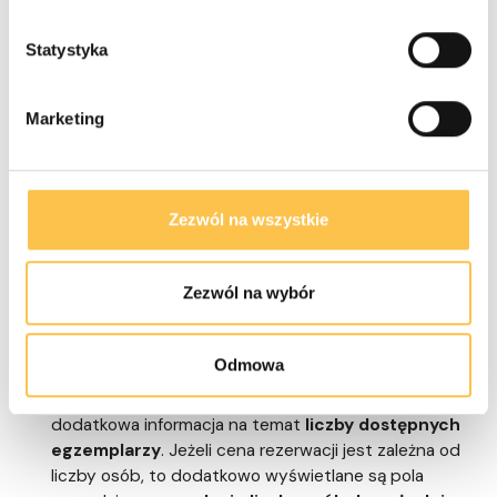
Statystyka
Marketing
Podczas składania rezerwacji warto zwrócić uwagę na:
Zezwól na wszystkie
Wybór miejsc noclegowych
- jeżeli na liście
znajdują się pokoje podświetlone na czerwono,
Zezwól na wybór
oznacza to, że
są one niedostępne
(miejsca są już
zajęte lub wykluczone ze sprzedaży). Podświetlenie
nie blokuje możliwości złożenia rezerwacji. Rezerwacja
Odmowa
na niedostępny pokój doda się jako nadmiarowa. Przy
każdej pozycji w kolumnie liczba znajduje się
dodatkowa informacja na temat
liczby dostępnych
egzemplarzy
. Jeżeli cena rezerwacji jest zależna od
liczby osób, to dodatkowo wyświetlane są pola