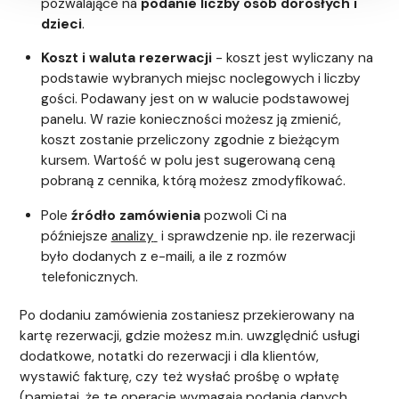
pozwalające na
podanie liczby osób dorosłych i
dzieci
.
Koszt i waluta rezerwacji
- koszt jest wyliczany na
podstawie wybranych miejsc noclegowych i liczby
gości. Podawany jest on w walucie podstawowej
panelu. W razie konieczności możesz ją zmienić,
koszt zostanie przeliczony zgodnie z bieżącym
kursem. Wartość w polu jest sugerowaną ceną
pobraną z cennika, którą możesz zmodyfikować.
Pole
źródło zamówienia
pozwoli Ci na
późniejsze
analizy
i sprawdzenie np. ile rezerwacji
było dodanych z e-maili, a ile z rozmów
telefonicznych.
Po dodaniu zamówienia zostaniesz przekierowany na
kartę rezerwacji, gdzie możesz m.in. uwzględnić usługi
dodatkowe, notatki do rezerwacji i dla klientów,
wystawić fakturę, czy też wysłać prośbę o wpłatę
(pamiętaj, że te operacje wymagają podania danych