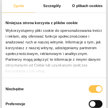
Zgoda
Szczegóły
O plikach cookies
Niniejsza strona korzysta z plików cookie
Niezależnie od wybranej opcji, w kolejnym kroku
Wykorzystujemy pliki cookie do spersonalizowania treści
wyświetli się okno, w którym można wprowadzić
i reklam, aby oferować funkcje społecznościowe i
podstawowe informacje o rezerwacji.
analizować ruch w naszej witrynie. Informacje o tym, jak
korzystasz z naszej witryny, udostępniamy partnerom
społecznościowym, reklamowym i analitycznym.
Partnerzy mogą połączyć te informacje z innymi danymi
otrzymanymi od Ciebie lub uzyskanymi podczas
korzystania z ich usług.
Wybór
Niezbędne
zgody
Preferencje