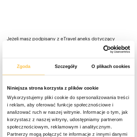
Jeżeli masz podpisany z eTravel aneks dotyczący
uruchomienia dodatkowej formy płatności na miejscu w
hotelu, wtedy ustaw opcję
Czy w eTravel masz aktywną
taryfę "Gwarantowana kartą"
na "tak".
Zgoda
Szczegóły
O plikach cookies
Po podłączeniu obiektu kliknij wiersz danego obiektu w
kolumnie Operacje pozycję
Edytuj mapowanie
.
Następnie w sekcji
Mapowanie miejsc
Niniejsza strona korzysta z plików cookie
noclegowych
znajdziesz listę wszystkich Twoich
Wykorzystujemy pliki cookie do spersonalizowania treści
miejsc noclegowych pobranych z panelu
i reklam, aby oferować funkcje społecznościowe i
administracyjnego CSRO. Natomiast w
analizować ruch w naszej witrynie. Informacje o tym, jak
sekcji
Konfiguracja planów cenowych
znajdziesz listę
korzystasz z naszej witryny, udostępniamy partnerom
wszystkich Twoich taryf (planów cenowych).
społecznościowym, reklamowym i analitycznym.
Partnerzy mogą połączyć te informacje z innymi danymi