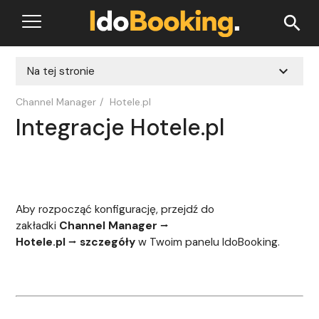
search
expand_more
Na tej stronie
Channel Manager
/
Hotele.pl
Integracje Hotele.pl
Aby rozpocząć konfigurację, przejdź do
zakładki
Channel Manager
⭢
Hotele.pl
⭢
szczegóły
w Twoim panelu IdoBooking.