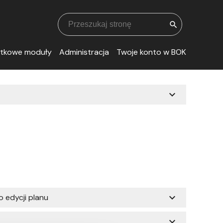
search
tkowe moduły
Administracja
Twoje konto w BOK
expand_more
expand_more
 edycji planu
expand_more