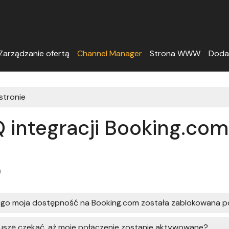
Zarządzanie ofertą
Channel Manager
Strona WWW
Doda
 stronie
 integracji Booking.com
Q
go moja dostępność na Booking.com została zablokowana po
szę czekać, aż moje połączenie zostanie aktywowane?