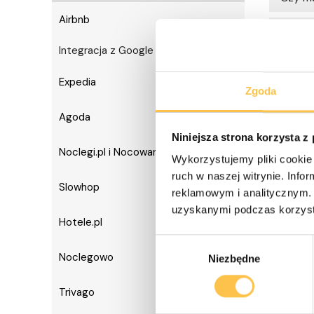
Airbnb
expand_more
Skąd w
Integracja z Google
Dodałe
Expedia
expand_more
Zgoda
Czy m
Agoda
expand_more
Czy Id
Niniejsza strona korzysta z
Noclegi.pl i Nocowanie.pl
expand_more
Wykorzystujemy pliki cookie 
ruch w naszej witrynie. Inf
Slowhop
expand_more
reklamowym i analitycznym. 
uzyskanymi podczas korzysta
Hotele.pl
expand_more
Wybór
Noclegowo
expand_more
Niezbędne
zgody
Trivago
expand_more