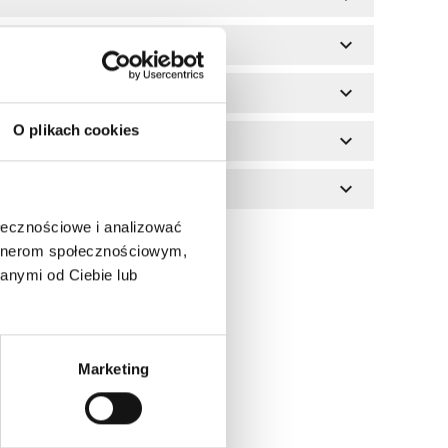
expand_more
expand_more
o?
O plikach cookies
expand_more
expand_more
ołecznościowe i analizować
artnerom społecznościowym,
anymi od Ciebie lub
Marketing