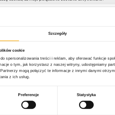
iem, że połączenie jest aktywne?
m ID do IdoBooking, ale nie widzę opcji zmapowania. Dlaczeg
Szczegóły
uszę posiadać obiekty w Booking.com?
oBooking wysyła ceny za sprzątanie lub inne dodatki?
 plików cookie
do spersonalizowania treści i reklam, aby oferować funkcje sp
ormacje o tym, jak korzystasz z naszej witryny, udostępniamy p
Partnerzy mogą połączyć te informacje z innymi danymi otrzym
nia z ich usług.
Preferencje
Statystyka