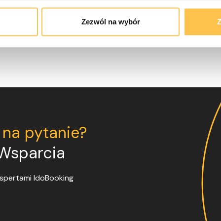
Zezwól na wybór
Z
 na pytanie?
 Wsparcia
ekspertami
IdoBooking