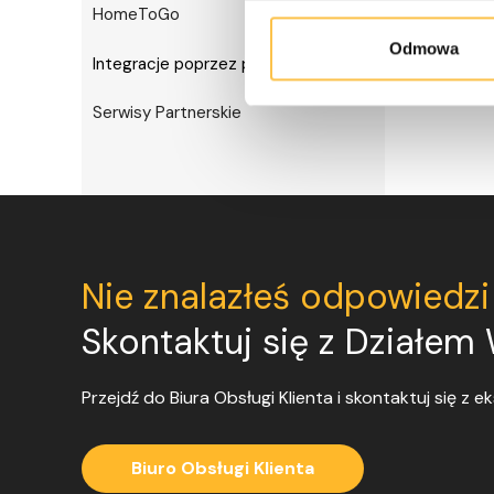
HomeToGo
Odmowa
Integracje poprzez pliki iCal
expand_more
Serwisy Partnerskie
Nie znalazłeś odpowiedzi
Skontaktuj się z Działem
Przejdź do Biura Obsługi Klienta i skontaktuj się z 
Biuro Obsługi Klienta