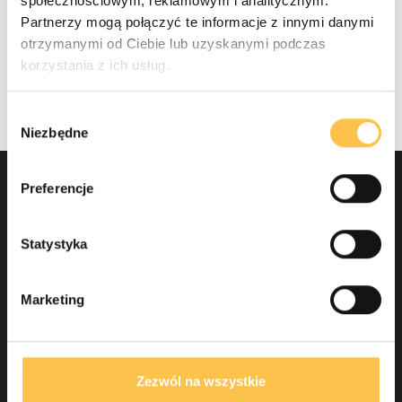
społecznościowym, reklamowym i analitycznym.
Partnerzy mogą połączyć te informacje z innymi danymi
otrzymanymi od Ciebie lub uzyskanymi podczas
korzystania z ich usług.
Wybór
Niezbędne
zgody
Preferencje
Nie znalazłeś odpowiedzi na
Statystyka
pytanie?
Skontaktuj się z Działem
Marketing
Wsparcia
Przejdź do Biura Obsługi Klienta i skontaktuj się z
Zezwól na wszystkie
ekspertami
IdoBooking