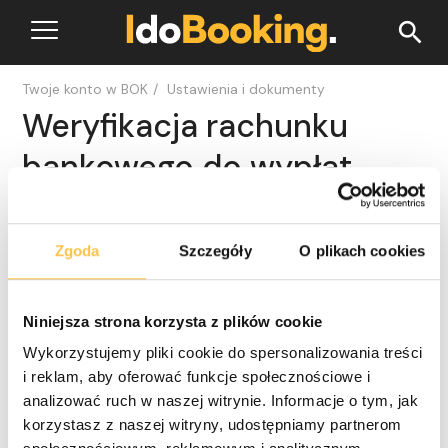
search
Twoje konto w BOK
/
Ustawienia i dokumenty
Weryfikacja rachunku
bankowego do wypłat
Zachęcamy do zapoznania się z poniższym nagraniem
Zgoda
Szczegóły
O plikach cookies
wideo
Niniejsza strona korzysta z plików cookie
Wykorzystujemy pliki cookie do spersonalizowania treści
i reklam, aby oferować funkcje społecznościowe i
analizować ruch w naszej witrynie. Informacje o tym, jak
korzystasz z naszej witryny, udostępniamy partnerom